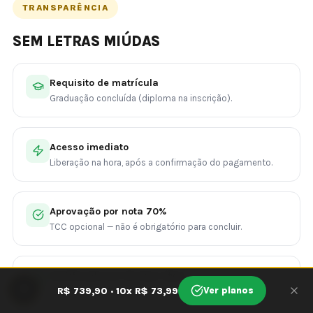
TRANSPARÊNCIA
SEM LETRAS MIÚDAS
Requisito de matrícula
Graduação concluída (diploma na inscrição).
Acesso imediato
Liberação na hora, após a confirmação do pagamento.
Aprovação por nota 70%
TCC opcional — não é obrigatório para concluir.
Certificado em 30 dias úteis
🍪
Ver planos
R$ 739,90 · 10x R$ 73,99
Após a conclusão, a nota mínima e a documentação.