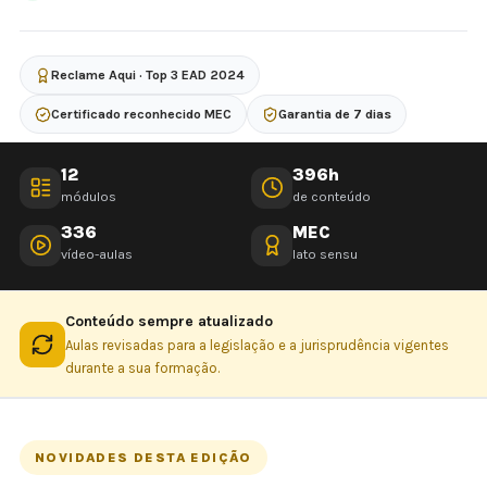
Reclame Aqui · Top 3 EAD 2024
Certificado reconhecido MEC
Garantia de 7 dias
12
396h
módulos
de conteúdo
336
MEC
vídeo-aulas
lato sensu
Conteúdo sempre atualizado
Aulas revisadas para a legislação e a jurisprudência vigentes
durante a sua formação.
NOVIDADES DESTA EDIÇÃO