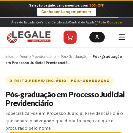
Ir
Imperdíveis no Pix: Pós Selecionadas a 199 reais no pix em parcela única
para
Ver ofertas
o
conteúdo
Área do Estudante
Validar Certificado
Central de Ajuda
Fale Conosco
Início
›
Direito Previdenciário
›
Pós-Graduação
›
Pós-graduação
em Processo Judicial Previdenciá…
DIREITO PREVIDENCIÁRIO · PÓS-GRADUAÇÃO
Pós-graduação em Processo Judicial
Previdenciário
Especializar-se em Processo Judicial Previdenciário é o
que separa o advogado que disputa preço do que é
procurado pelo nome.