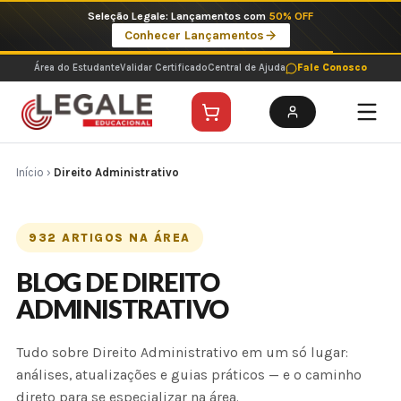
Ir
Seleção Legale: Lançamentos com
50% OFF
para
Conhecer Lançamentos
o
conteúdo
Área do Estudante
Validar Certificado
Central de Ajuda
Fale Conosco
Início
›
Direito Administrativo
932 ARTIGOS NA ÁREA
BLOG DE DIREITO
ADMINISTRATIVO
Tudo sobre Direito Administrativo em um só lugar:
análises, atualizações e guias práticos — e o caminho
direto para se especializar na área.