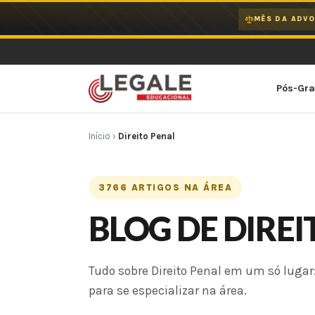
Ir
MÊS DA ADVO
para
o
conteúdo
Pós-Gr
Início
›
Direito Penal
3766 ARTIGOS NA ÁREA
BLOG DE DIRE
Tudo sobre Direito Penal em um só lugar:
para se especializar na área.