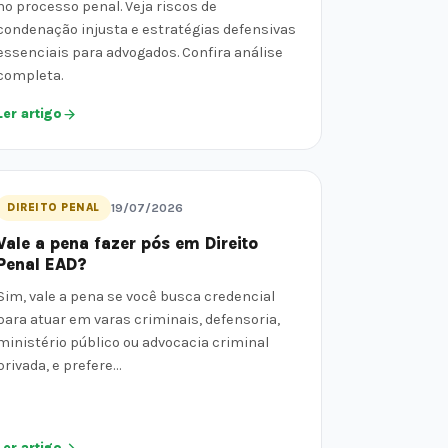
no processo penal. Veja riscos de
condenação injusta e estratégias defensivas
essenciais para advogados. Confira análise
completa.
Ler artigo
DIREITO PENAL
19/07/2026
Vale a pena fazer pós em Direito
Penal EAD?
Sim, vale a pena se você busca credencial
para atuar em varas criminais, defensoria,
ministério público ou advocacia criminal
privada, e prefere…
Ler artigo