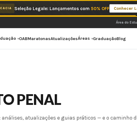
Seleção Legale: Lançamentos com
50% OFF
Conhecer 
CACIA
Área do Est
aduação
Áreas
OAB
Maratonas
Atualizações
Graduação
Blog
ITO PENAL
 análises, atualizações e guias práticos — e o caminho d