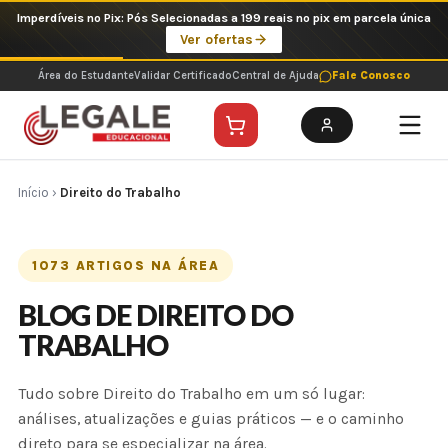
Ir
Imperdíveis no Pix: Pós Selecionadas a 199 reais no pix em parcela única
para
Ver ofertas
o
conteúdo
Área do Estudante
Validar Certificado
Central de Ajuda
Fale Conosco
Início
›
Direito do Trabalho
1073 ARTIGOS NA ÁREA
BLOG DE DIREITO DO
TRABALHO
Tudo sobre Direito do Trabalho em um só lugar:
análises, atualizações e guias práticos — e o caminho
direto para se especializar na área.