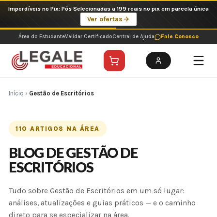
Ir
Imperdíveis no Pix: Pós Selecionadas a 199 reais no pix em parcela única
para
Ver ofertas
o
conteúdo
Área do Estudante
Validar Certificado
Central de Ajuda
Fale Conosco
Início
›
Gestão de Escritórios
110 ARTIGOS NA ÁREA
BLOG DE GESTÃO DE
ESCRITÓRIOS
Tudo sobre Gestão de Escritórios em um só lugar:
análises, atualizações e guias práticos — e o caminho
direto para se especializar na área.