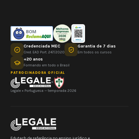
BOM
Credenciada MEC
Garantia de 7 dias
Cred. EAD Port. 247/2020
Em todos os cursos
+20 anos
Formando em todo o Brasil
PATROCINADORA OFICIAL
×
Legale × Portuguesa — temporada 2026
Edutech de referência no ensino jurídico e