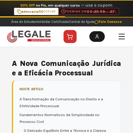
Ir
— use o cupom:
50% OFF
no Pix, em qualquer curso
para
advocacia50
00
23
59
26
COPIAR
TERMINA EM
d
h
min
s
o
Área do Estudante
Validar Certificado
Central de Ajuda
Fale Conosco
conteúdo
A Nova Comunicação Jurídica
e a Eficácia Processual
NESTE ARTIGO
A Transformação da Comunicação no Direito e a
Efetividade Processual
Fundamentos Normativos da Simplicidade no
Processo Civil
O Delicado Equilíbrio Entre a Técnica e a Clareza