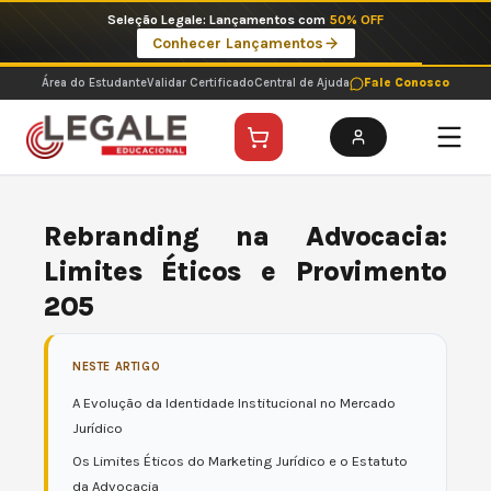
Ir
Imperdíveis no Pix: Pós Selecionadas a 199 reais no pix em parcela única
para
Ver ofertas
o
conteúdo
Área do Estudante
Validar Certificado
Central de Ajuda
Fale Conosco
Rebranding na Advocacia:
Limites Éticos e Provimento
205
NESTE ARTIGO
A Evolução da Identidade Institucional no Mercado
Jurídico
Os Limites Éticos do Marketing Jurídico e o Estatuto
da Advocacia