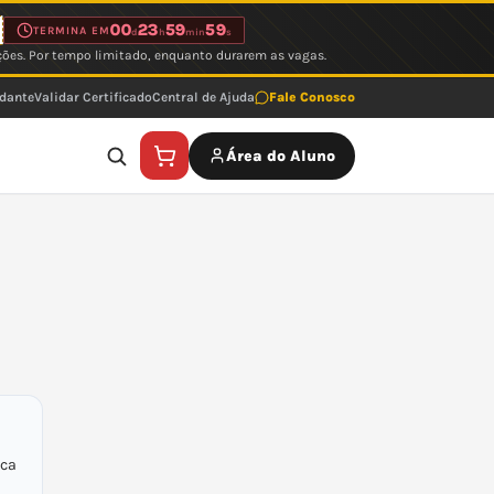
00
23
59
59
TERMINA EM
d
h
min
s
ções. Por tempo limitado, enquanto durarem as vagas.
udante
Validar Certificado
Central de Ajuda
Fale Conosco
Área do Aluno
ica