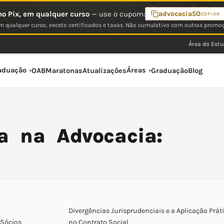
o Pix, em qualquer curso
— use o cupom:
advocacia50
COPIAR
 qualquer curso, exceto certificados e taxas. Não cumulativo com outras promo
Área do Est
aduação
Áreas
OAB
Maratonas
Atualizações
Graduação
Blog
a na Advocacia:
Divergências Jurisprudenciais e a Aplicação Prát
 Sócios
no Contrato Social