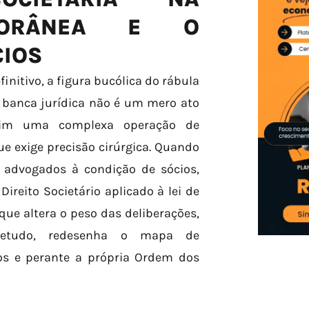
MPORÂNEA E O
CIOS
initivo, a figura bucólica do rábula
 banca jurídica não é um mero ato
sim uma complexa operação de
e exige precisão cirúrgica. Quando
advogados à condição de sócios,
reito Societário aplicado à lei de
ue altera o peso das deliberações,
bretudo, redesenha o mapa de
iros e perante a própria Ordem dos