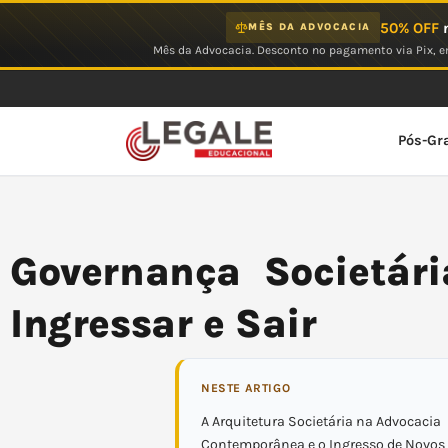
Ir
50% OFF
n
MÊS DA ADVOCACIA
para
Mês da Advocacia. Desconto no pagamento via Pix, em
o
conteúdo
Pós-Gr
Governança Societári
Ingressar e Sair
NESTE ARTIGO
A Arquitetura Societária na Advocacia
Contemporânea e o Ingresso de Novos