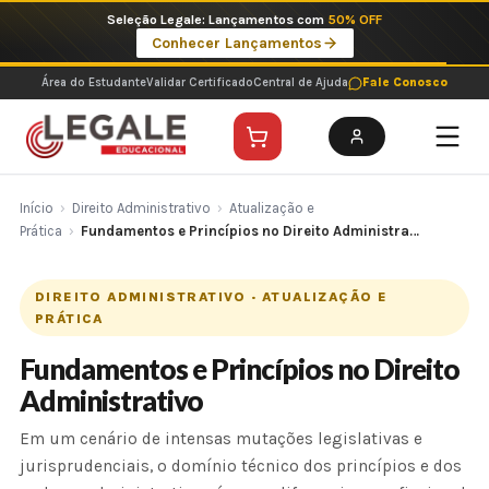
Ir
Imperdíveis no Pix: Pós Selecionadas a 199 reais no pix em parcela única
para
Ver ofertas
o
conteúdo
Área do Estudante
Validar Certificado
Central de Ajuda
Fale Conosco
Início
›
Direito Administrativo
›
Atualização e
Prática
›
Fundamentos e Princípios no Direito Administra…
DIREITO ADMINISTRATIVO · ATUALIZAÇÃO E
PRÁTICA
Fundamentos e Princípios no Direito
Administrativo
Em um cenário de intensas mutações legislativas e
jurisprudenciais, o domínio técnico dos princípios e dos