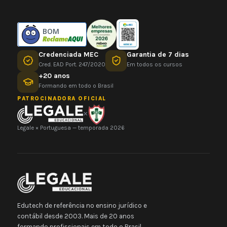
BOM
Credenciada MEC
Garantia de 7 dias
Cred. EAD Port. 247/2020
Em todos os cursos
+20 anos
Formando em todo o Brasil
PATROCINADORA OFICIAL
×
Legale × Portuguesa — temporada 2026
Edutech de referência no ensino jurídico e
contábil desde 2003. Mais de 20 anos
formando profissionais em todo o Brasil.