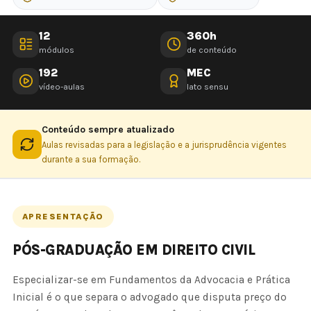
12
360h
módulos
de conteúdo
192
MEC
vídeo-aulas
lato sensu
Conteúdo sempre atualizado
Aulas revisadas para a legislação e a jurisprudência vigentes
durante a sua formação.
APRESENTAÇÃO
PÓS-GRADUAÇÃO EM DIREITO CIVIL
Especializar-se em Fundamentos da Advocacia e Prática
Inicial é o que separa o advogado que disputa preço do