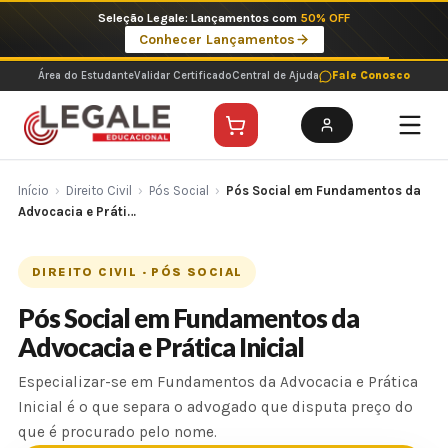
Ir
Imperdíveis no Pix: Pós Selecionadas a 199 reais no pix em parcela única
para
Ver ofertas
o
conteúdo
Área do Estudante
Validar Certificado
Central de Ajuda
Fale Conosco
Início
›
Direito Civil
›
Pós Social
›
Pós Social em Fundamentos da
Advocacia e Práti…
DIREITO CIVIL · PÓS SOCIAL
Pós Social em Fundamentos da
Advocacia e Prática Inicial
Especializar-se em Fundamentos da Advocacia e Prática
Inicial é o que separa o advogado que disputa preço do
que é procurado pelo nome.