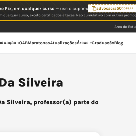
o Pix, em qualquer curso
— use o cupom:
advocacia50
COPIAR
 qualquer curso, exceto certificados e taxas. Não cumulativo com outras promo
Área do Est
aduação
Áreas
OAB
Maratonas
Atualizações
Graduação
Blog
 Da Silveira
a Silveira, professor(a) parte do