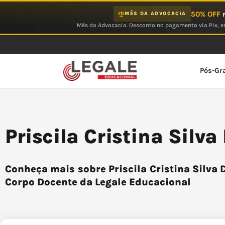
Ir
50% OFF
n
MÊS DA ADVOCACIA
para
Mês da Advocacia. Desconto no pagamento via Pix, em
o
conteúdo
Pós-Gr
Priscila Cristina Silva
Conheça mais sobre Priscila Cristina Silva D
Corpo Docente da Legale Educacional