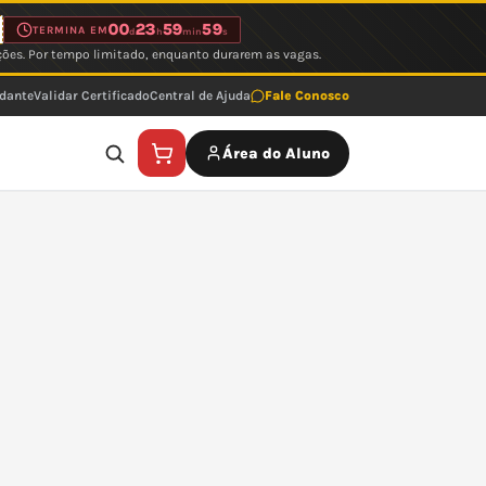
00
23
59
59
TERMINA EM
d
h
min
s
ções. Por tempo limitado, enquanto durarem as vagas.
udante
Validar Certificado
Central de Ajuda
Fale Conosco
Área do Aluno