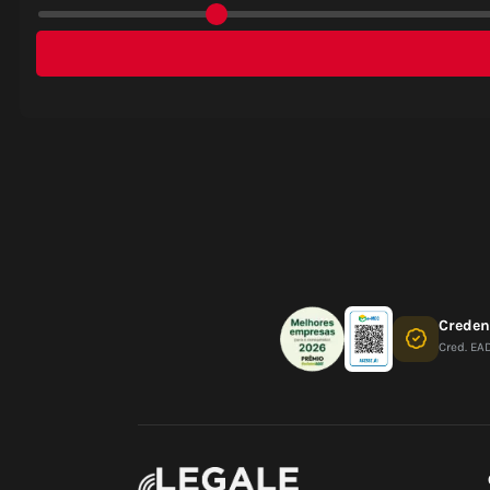
Crede
Cred. EA