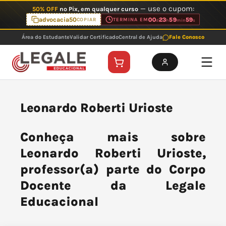
Ir
— use o cupom:
50% OFF
no Pix, em qualquer curso
para
advocacia50
00
23
59
59
COPIAR
TERMINA EM
d
h
min
s
o
Área do Estudante
Validar Certificado
Central de Ajuda
Fale Conosco
conteúdo
Leonardo Roberti Urioste
Conheça mais sobre
Leonardo Roberti Urioste,
professor(a) parte do Corpo
Docente da Legale
Educacional