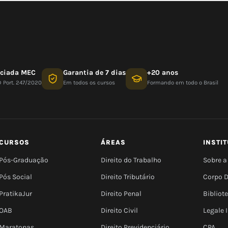
nciada MEC
Garantia de 7 dias
+20 anos
D Port. 247/2020
Em todos os cursos
Formando em todo o Brasil
CURSOS
ÁREAS
INSTI
Pós-Graduação
Direito do Trabalho
Sobre a
Pós Social
Direito Tributário
Corpo 
PratikaJur
Direito Penal
Bibliot
OAB
Direito Civil
Legale
Maratonas
Direito Previdenciário
CPA