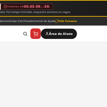
00
23
59
59
TERMINA EM
d
h
min
s
ções. Por tempo limitado, enquanto durarem as vagas.
udante
Validar Certificado
Central de Ajuda
Fale Conosco
Área do Aluno