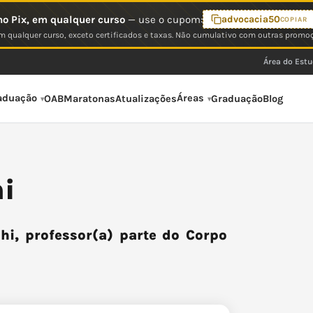
o Pix, em qualquer curso
— use o cupom:
advocacia50
COPIAR
 qualquer curso, exceto certificados e taxas. Não cumulativo com outras promo
Área do Est
aduação
Áreas
OAB
Maratonas
Atualizações
Graduação
Blog
i
i, professor(a) parte do Corpo