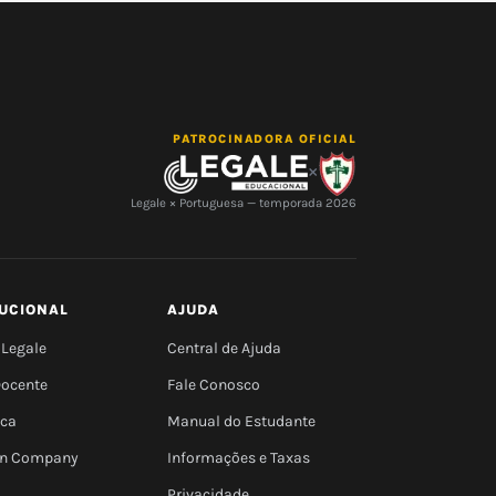
PATROCINADORA OFICIAL
×
Legale × Portuguesa — temporada 2026
TUCIONAL
AJUDA
 Legale
Central de Ajuda
Docente
Fale Conosco
eca
Manual do Estudante
 In Company
Informações e Taxas
Privacidade