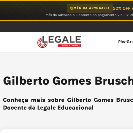
Ir
50% OFF
n
MÊS DA ADVOCACIA
para
Mês da Advocacia. Desconto no pagamento via Pix, em
o
conteúdo
Pós-Gr
Gilberto Gomes Brusch
Conheça mais sobre Gilberto Gomes Brusch
Docente da Legale Educacional