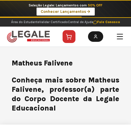
Ir
Seleção Legale: Lançamentos com
50% OFF
para
Conhecer Lançamentos
o
conteúdo
Área do Estudante
Validar Certificado
Central de Ajuda
Fale Conosco
Matheus Falivene
Conheça mais sobre Matheus
Falivene, professor(a) parte
do Corpo Docente da Legale
Educacional