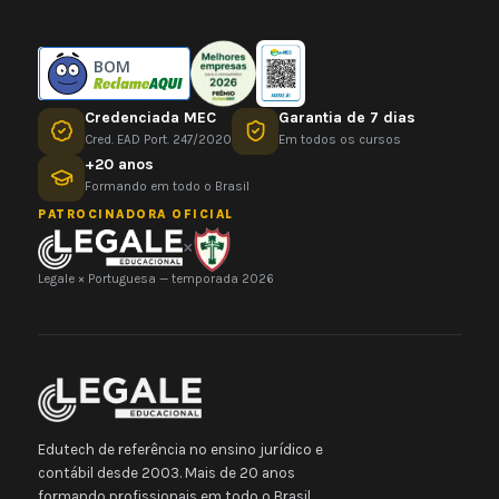
BOM
Credenciada MEC
Garantia de 7 dias
Cred. EAD Port. 247/2020
Em todos os cursos
+20 anos
Formando em todo o Brasil
PATROCINADORA OFICIAL
×
Legale × Portuguesa — temporada 2026
Edutech de referência no ensino jurídico e
contábil desde 2003. Mais de 20 anos
formando profissionais em todo o Brasil.