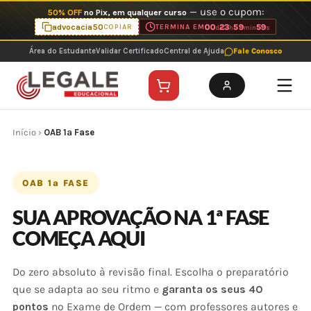
Ir
— use o cupom:
50% OFF
no Pix, em qualquer curso
para
advocacia50
00
23
59
59
COPIAR
TERMINA EM
d
h
min
s
o
Área do Estudante
Validar Certificado
Central de Ajuda
Fale Conosco
conteúdo
Início
›
OAB 1ª Fase
OAB 1ª FASE
SUA APROVAÇÃO NA 1ª FASE
COMEÇA AQUI
Do zero absoluto à revisão final. Escolha o preparatório
que se adapta ao seu ritmo e
garanta os seus 40
pontos
no Exame de Ordem — com professores autores e