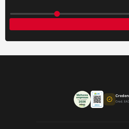
Crede
Cred. EA