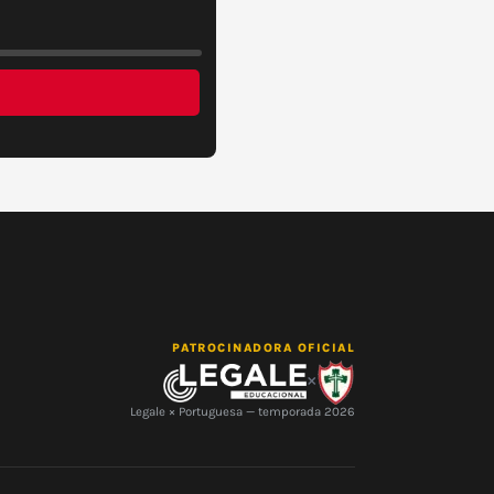
PATROCINADORA OFICIAL
×
Legale × Portuguesa — temporada 2026