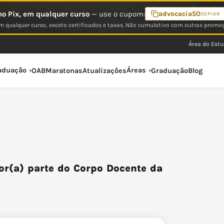
o Pix, em qualquer curso
— use o cupom:
advocacia50
COPIAR
 qualquer curso, exceto certificados e taxas. Não cumulativo com outras promo
Área do Est
aduação
Áreas
OAB
Maratonas
Atualizações
Graduação
Blog
or(a) parte do Corpo Docente da