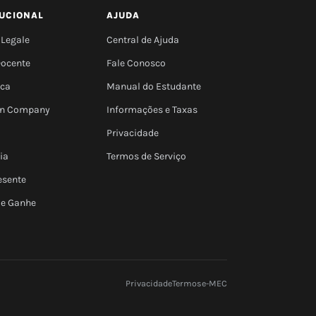
TUCIONAL
AJUDA
 Legale
Central de Ajuda
Docente
Fale Conosco
eca
Manual do Estudante
 In Company
Informações e Taxas
Privacidade
ia
Termos de Serviço
esente
 e Ganhe
Privacidade
Termos
e-MEC