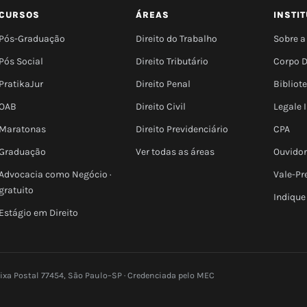
CURSOS
ÁREAS
INSTI
Pós-Graduação
Direito do Trabalho
Sobre a
Pós Social
Direito Tributário
Corpo 
PratikaJur
Direito Penal
Bibliot
OAB
Direito Civil
Legale
Maratonas
Direito Previdenciário
CPA
Graduação
Ver todas as áreas
Ouvidor
Advocacia como Negócio ·
Vale-Pr
gratuito
Indique
Estágio em Direito
aixa Postal 77454, São Paulo–SP · Credenciada pelo MEC