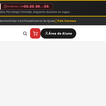
00
23
59
59
TERMINA EM
d
h
min
s
ções. Por tempo limitado, enquanto durarem as vagas.
udante
Validar Certificado
Central de Ajuda
Fale Conosco
Área do Aluno