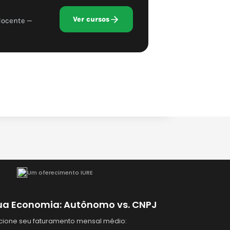
Ver cursos
docente —