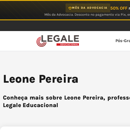
Ir
50% OFF
n
MÊS DA ADVOCACIA
para
Mês da Advocacia. Desconto no pagamento via Pix, em
o
conteúdo
Pós-Gr
Leone Pereira
Conheça mais sobre Leone Pereira, profess
Legale Educacional