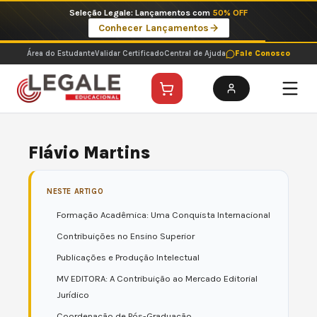
Ir
Seleção Legale: Lançamentos com
50% OFF
para
Conhecer Lançamentos
o
conteúdo
Área do Estudante
Validar Certificado
Central de Ajuda
Fale Conosco
Flávio Martins
NESTE ARTIGO
Formação Acadêmica: Uma Conquista Internacional
Contribuições no Ensino Superior
Publicações e Produção Intelectual
MV EDITORA: A Contribuição ao Mercado Editorial
Jurídico
Coordenação de Pós-Graduação