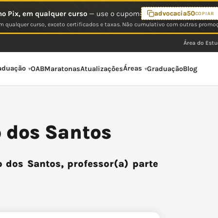
o Pix, em qualquer curso
— use o cupom:
advocacia50
COPIAR
 qualquer curso, exceto certificados e taxas. Não cumulativo com outras promo
Área do Est
aduação
Áreas
OAB
Maratonas
Atualizações
Graduação
Blog
o dos Santos
o dos Santos, professor(a) parte