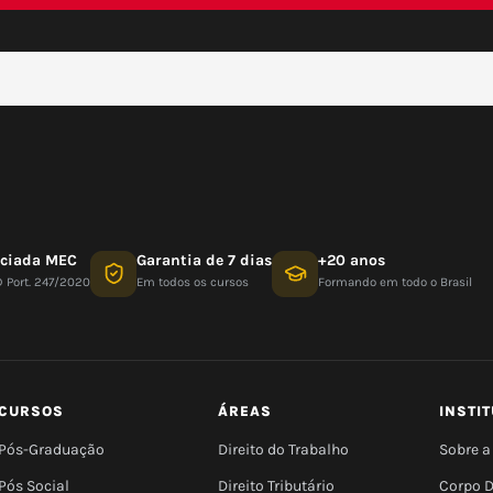
nciada MEC
Garantia de 7 dias
+20 anos
D Port. 247/2020
Em todos os cursos
Formando em todo o Brasil
CURSOS
ÁREAS
INSTI
Pós-Graduação
Direito do Trabalho
Sobre a
Pós Social
Direito Tributário
Corpo 