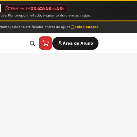
00
23
59
59
TERMINA EM
d
h
min
s
ções. Por tempo limitado, enquanto durarem as vagas.
udante
Validar Certificado
Central de Ajuda
Fale Conosco
Área do Aluno