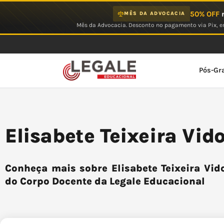
Ir
50% OFF
n
MÊS DA ADVOCACIA
para
Mês da Advocacia. Desconto no pagamento via Pix, em
o
conteúdo
Pós-Gr
Elisabete Teixeira Vid
Conheça mais sobre Elisabete Teixeira Vid
do Corpo Docente da Legale Educacional