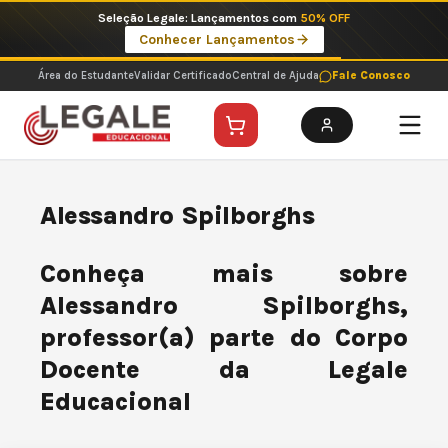
Ir
Seleção Legale: Lançamentos com
50% OFF
para
Conhecer Lançamentos
o
conteúdo
Área do Estudante
Validar Certificado
Central de Ajuda
Fale Conosco
Alessandro Spilborghs
Conheça mais sobre
Alessandro Spilborghs,
professor(a) parte do Corpo
Docente da Legale
Educacional