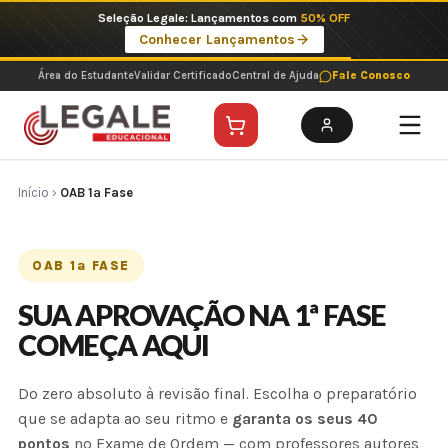
Ir
Seleção Legale: Lançamentos com
50% OFF
para
Conhecer Lançamentos
o
conteúdo
Área do Estudante
Validar Certificado
Central de Ajuda
Fale Conosco
Início
›
OAB 1ª Fase
OAB 1ª FASE
SUA APROVAÇÃO NA 1ª FASE
COMEÇA AQUI
Do zero absoluto à revisão final. Escolha o preparatório
que se adapta ao seu ritmo e
garanta os seus 40
pontos
no Exame de Ordem — com professores autores