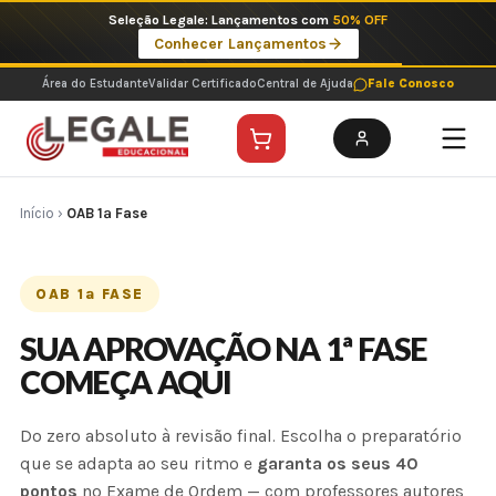
Ir
Seleção Legale: Lançamentos com
50% OFF
para
Conhecer Lançamentos
o
conteúdo
Área do Estudante
Validar Certificado
Central de Ajuda
Fale Conosco
Início
›
OAB 1ª Fase
OAB 1ª FASE
SUA APROVAÇÃO NA 1ª FASE
COMEÇA AQUI
Do zero absoluto à revisão final. Escolha o preparatório
que se adapta ao seu ritmo e
garanta os seus 40
pontos
no Exame de Ordem — com professores autores