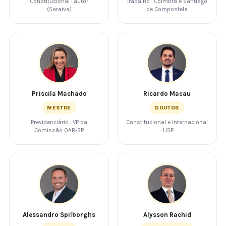
Constitucional · autor
Trabalho · Coimbra e Santiago
(Saraiva)
de Compostela
Priscila Machado
Ricardo Macau
MESTRE
DOUTOR
Previdenciário · VP da
Constitucional e Internacional
Comissão OAB-SP
· USP
Alessandro Spilborghs
Alysson Rachid