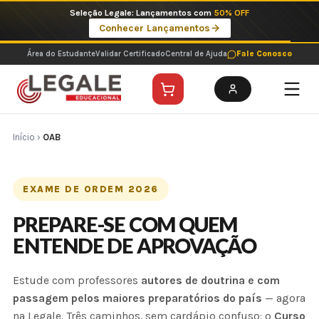
Ir
Imperdíveis no Pix: Pós Selecionadas a 199 reais no pix em parcela única
para
Ver ofertas
o
conteúdo
Área do Estudante
Validar Certificado
Central de Ajuda
Fale Conosco
Início
›
OAB
EXAME DE ORDEM 2026
PREPARE-SE COM QUEM
ENTENDE DE APROVAÇÃO
Estude com professores
autores de doutrina e com
passagem pelos maiores preparatórios do país
— agora
na Legale. Três caminhos, sem cardápio confuso: o
Curso