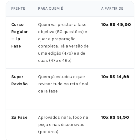
FRENTE
PARA QUEM É
A PARTIR DE
Curso
Quem vai prestar a fase
10x R$ 49,90
Regular
objetiva (80 questões) e
— 1ª
quer a preparação
Fase
completa. Há a versão de
uma edição (47º) e a de
duas (47º e 48º).
Super
Quem já estudou e quer
10x R$ 14,99
Revisão
revisar tudo na reta final
da 1ª fase.
2ª Fase
Aprovados na 1ª, foco na
10x R$ 51,90
peça e nas discursivas
(por área).