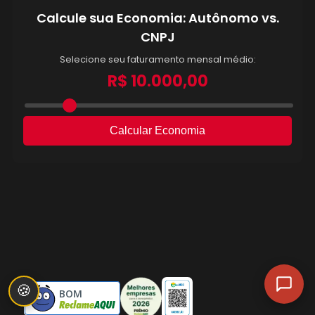
🍪
BOM