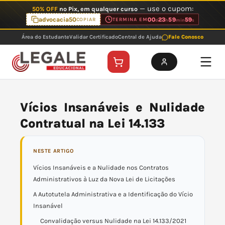
Ir
— use o cupom:
50% OFF
no Pix, em qualquer curso
para
advocacia50
00
23
59
59
COPIAR
TERMINA EM
d
h
min
s
o
Área do Estudante
Validar Certificado
Central de Ajuda
Fale Conosco
conteúdo
Vícios Insanáveis e Nulidade
Contratual na Lei 14.133
NESTE ARTIGO
Vícios Insanáveis e a Nulidade nos Contratos
Administrativos à Luz da Nova Lei de Licitações
A Autotutela Administrativa e a Identificação do Vício
Insanável
Convalidação versus Nulidade na Lei 14.133/2021