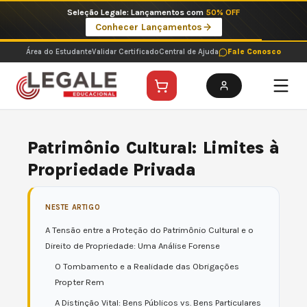
Ir
Seleção Legale: Lançamentos com
50% OFF
para
Conhecer Lançamentos
o
conteúdo
Área do Estudante
Validar Certificado
Central de Ajuda
Fale Conosco
Patrimônio Cultural: Limites à
Propriedade Privada
NESTE ARTIGO
A Tensão entre a Proteção do Patrimônio Cultural e o
Direito de Propriedade: Uma Análise Forense
O Tombamento e a Realidade das Obrigações
Propter Rem
A Distinção Vital: Bens Públicos vs. Bens Particulares