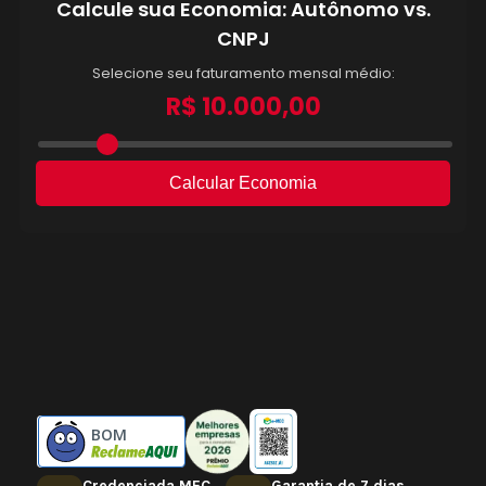
BOM
Credenciada MEC
Garantia de 7 dias