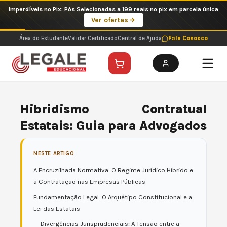
Ir
Imperdíveis no Pix: Pós Selecionadas a 199 reais no pix em parcela única
para
Ver ofertas
o
conteúdo
Área do Estudante
Validar Certificado
Central de Ajuda
Fale Conosco
Hibridismo Contratual
Estatais: Guia para Advogados
NESTE ARTIGO
A Encruzilhada Normativa: O Regime Jurídico Híbrido e
a Contratação nas Empresas Públicas
Fundamentação Legal: O Arquétipo Constitucional e a
Lei das Estatais
Divergências Jurisprudenciais: A Tensão entre a