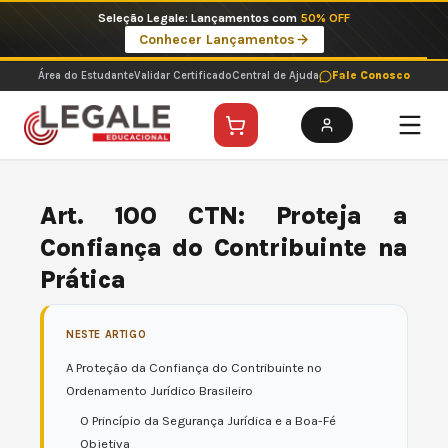
Ir
Imperdíveis no Pix: Pós Selecionadas a 199 reais no pix em parcela única
para
Ver ofertas
o
conteúdo
Área do Estudante
Validar Certificado
Central de Ajuda
Fale Conosco
Art. 100 CTN: Proteja a
Confiança do Contribuinte na
Prática
NESTE ARTIGO
A Proteção da Confiança do Contribuinte no
Ordenamento Jurídico Brasileiro
O Princípio da Segurança Jurídica e a Boa-Fé
Objetiva