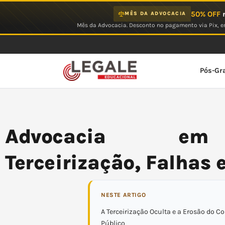
Ir
50% OFF
n
MÊS DA ADVOCACIA
para
Mês da Advocacia. Desconto no pagamento via Pix, em
o
conteúdo
Pós-Gr
Advocacia em 
Terceirização, Falhas 
NESTE ARTIGO
A Terceirização Oculta e a Erosão do C
Público