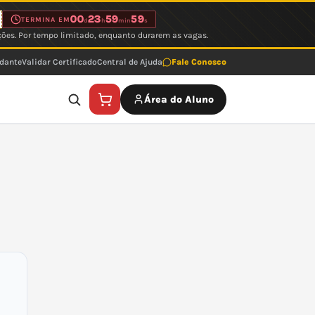
00
23
59
59
TERMINA EM
d
h
min
s
ções. Por tempo limitado, enquanto durarem as vagas.
udante
Validar Certificado
Central de Ajuda
Fale Conosco
Área do Aluno