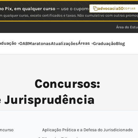
o Pix, em qualquer curso
— use o cupom:
advocacia50
COPIAR
 qualquer curso, exceto certificados e taxas. Não cumulativo com outras promo
Área do Est
aduação
Áreas
OAB
Maratonas
Atualizações
Graduação
Blog
Concursos:
e Jurisprudência
oncurso
Aplicação Prática e a Defesa do Jurisdicionado