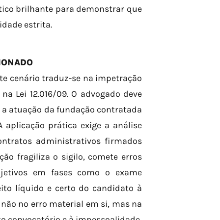
tico brilhante para demonstrar que
idade estrita.
CIONADO
ste cenário traduz-se na impetração
na Lei 12.016/09. O advogado deve
e a atuação da fundação contratada
A aplicação prática exige a análise
ontratos administrativos firmados
o fragiliza o sigilo, comete erros
ubjetivos em fases como o exame
ito líquido e certo do candidato à
r não no erro material em si, mas na
to convocatório e à impessoalidade.