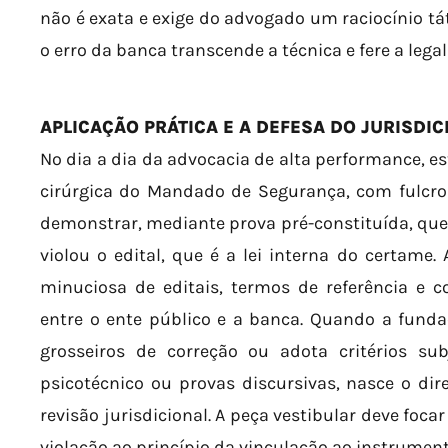
não é exata e exige do advogado um raciocínio tá
o erro da banca transcende a técnica e fere a legal
APLICAÇÃO PRÁTICA E A DEFESA DO JURISDI
No dia a dia da advocacia de alta performance, e
cirúrgica do Mandado de Segurança, com fulcro 
demonstrar, mediante prova pré-constituída, qu
violou o edital, que é a lei interna do certame. 
minuciosa de editais, termos de referência e c
entre o ente público e a banca. Quando a fundaçã
grosseiros de correção ou adota critérios s
psicotécnico ou provas discursivas, nasce o dire
revisão jurisdicional. A peça vestibular deve foca
violação ao princípio da vinculação ao instrumen