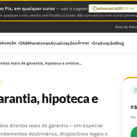
o Pix, em qualquer curso
— use o cupom:
advocacia50
COPIAR
 qualquer curso, exceto certificados e taxas. Não cumulativo com outras promo
Área do Est
aduação
Áreas
OAB
Maratonas
Atualizações
Graduação
Blog
reitos reais de garantia, hipoteca e anticre…
arantia, hipoteca e
R
ou
os direitos reais de garantia — em especial
ndamentos doutrinários, dispositivos legais e