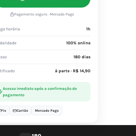
Pagamento seguro · Mercado Pago
ga horária
1h
dalidade
100% online
esso
180 dias
tificado
à parte · R$ 14,90
Acesso imediato após a confirmação do
pagamento
Pix
Cartão
Mercado Pago
180