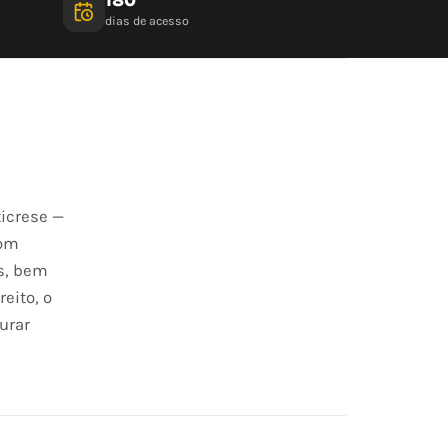
dias de acesso
ticrese —
Com
os, bem
eito, o
urar