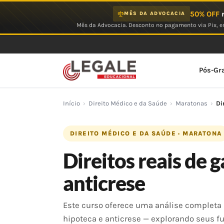
Ir
50% OFF
n
MÊS DA ADVOCACIA
para
Mês da Advocacia. Desconto no pagamento via Pix, em
o
conteúdo
Pós-Gr
Início
›
Direito Médico e da Saúde
›
Maratonas
›
Di
DIREITO MÉDICO E DA SAÚDE · MARATONA
Direitos reais de g
anticrese
Este curso oferece uma análise completa d
hipoteca e anticrese — explorando seus fu