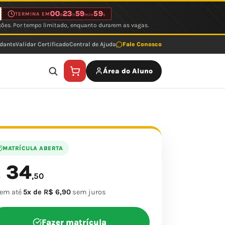
00
23
59
59
TERMINA EM
d
h
min
s
ções. Por tempo limitado, enquanto durarem as vagas.
udante
Validar Certificado
Central de Ajuda
Fale Conosco
Área do Aluno
MATRÍCULA ABERTA
34
$
,50
 em até
5x de R$ 6,90
sem juros
Fazer matrícula