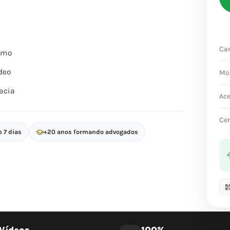
Car
itmo
deo
Mo
acia
Ac
Cer
e 7 dias
+20 anos formando advogados
Vídeos
100%