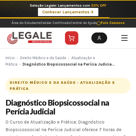
Ir
Seleção Legale: Lançamentos com
50% OFF
para
Conhecer Lançamentos
o
conteúdo
Área do Estudante
Validar Certificado
Central de Ajuda
Fale Conosco
Início
›
Direito Médico e da Saúde
›
Atualização e
Prática
›
Diagnóstico Biopsicossocial na Perícia Judicia…
DIREITO MÉDICO E DA SAÚDE · ATUALIZAÇÃO E
PRÁTICA
Diagnóstico Biopsicossocial na
Perícia Judicial
O Curso de Atualização e Prática: Diagnóstico
Biopsicossocial na Perícia Judicial oferece 7 horas de