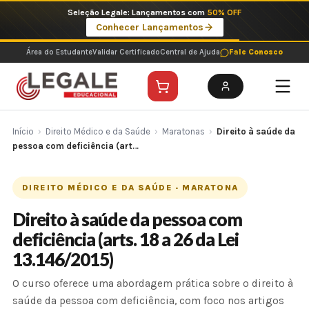
Ir
Seleção Legale: Lançamentos com
50% OFF
para
Conhecer Lançamentos
o
conteúdo
Área do Estudante
Validar Certificado
Central de Ajuda
Fale Conosco
Início
›
Direito Médico e da Saúde
›
Maratonas
›
Direito à saúde da
pessoa com deficiência (art…
DIREITO MÉDICO E DA SAÚDE · MARATONA
Direito à saúde da pessoa com
deficiência (arts. 18 a 26 da Lei
13.146/2015)
O curso oferece uma abordagem prática sobre o direito à
saúde da pessoa com deficiência, com foco nos artigos