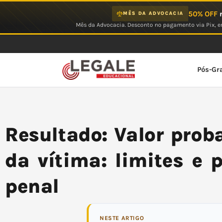
Ir
50% OFF
n
MÊS DA ADVOCACIA
para
Mês da Advocacia. Desconto no pagamento via Pix, em
o
conteúdo
Pós-Gr
Resultado: Valor prob
da vítima: limites e 
penal
NESTE ARTIGO