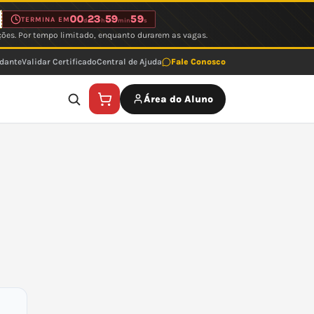
00
23
59
59
TERMINA EM
d
h
min
s
ções. Por tempo limitado, enquanto durarem as vagas.
udante
Validar Certificado
Central de Ajuda
Fale Conosco
Área do Aluno