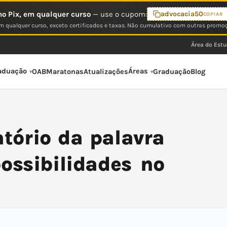
o Pix, em qualquer curso
— use o cupom:
advocacia50
COPIAR
 qualquer curso, exceto certificados e taxas. Não cumulativo com outras promo
Área do Est
aduação
Áreas
OAB
Maratonas
Atualizações
Graduação
Blog
atório da palavra
possibilidades no