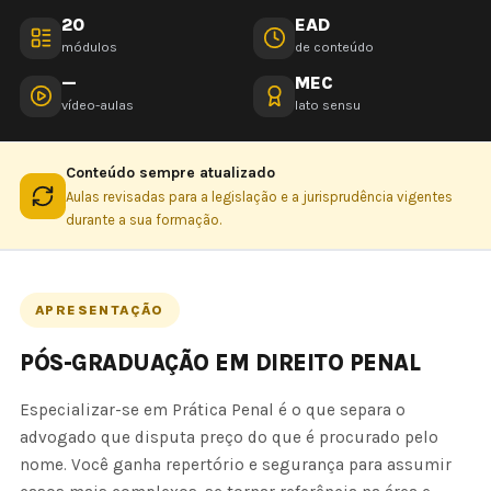
20
EAD
módulos
de conteúdo
—
MEC
vídeo-aulas
lato sensu
Conteúdo sempre atualizado
Aulas revisadas para a legislação e a jurisprudência vigentes
durante a sua formação.
APRESENTAÇÃO
PÓS-GRADUAÇÃO EM DIREITO PENAL
Especializar-se em Prática Penal é o que separa o
advogado que disputa preço do que é procurado pelo
nome. Você ganha repertório e segurança para assumir