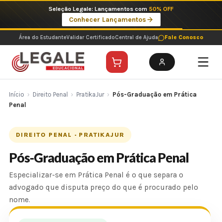
Ir
Seleção Legale: Lançamentos com
50% OFF
para
Conhecer Lançamentos
o
conteúdo
Área do Estudante
Validar Certificado
Central de Ajuda
Fale Conosco
Início
›
Direito Penal
›
PratikaJur
›
Pós-Graduação em Prática
Penal
DIREITO PENAL · PRATIKAJUR
Pós-Graduação em Prática Penal
Especializar-se em Prática Penal é o que separa o
advogado que disputa preço do que é procurado pelo
nome.