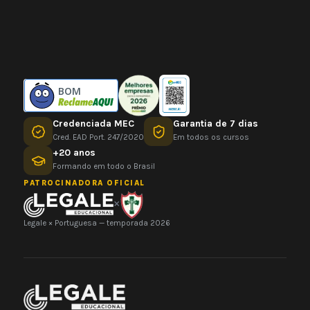
BOM
Credenciada MEC
Garantia de 7 dias
Cred. EAD Port. 247/2020
Em todos os cursos
+20 anos
Formando em todo o Brasil
PATROCINADORA OFICIAL
×
Legale × Portuguesa — temporada 2026