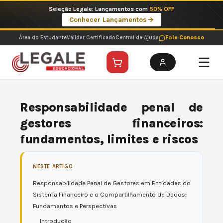
Ir
Imperdíveis no Pix: Pós Selecionadas a 199 reais no pix em parcela única
para
Ver ofertas
o
conteúdo
Área do Estudante
Validar Certificado
Central de Ajuda
Fale Conosco
Responsabilidade penal de
gestores financeiros:
fundamentos, limites e riscos
NESTE ARTIGO
Responsabilidade Penal de Gestores em Entidades do
Sistema Financeiro e o Compartilhamento de Dados:
Fundamentos e Perspectivas
Introdução