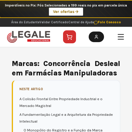
Ir
Imperdíveis no Pix: Pós Selecionadas a 199 reais no pix em parcela única
para
Ver ofertas
o
conteúdo
Área do Estudante
Validar Certificado
Central de Ajuda
Fale Conosco
Marcas: Concorrência Desleal
em Farmácias Manipuladoras
NESTE ARTIGO
A Colisão Frontal Entre Propriedade Industrial e o
Mercado Magistral
A Fundamentação Legal e a Arquitetura da Propriedade
Intelectual
O Monopólio do Registro e a Função da Marca