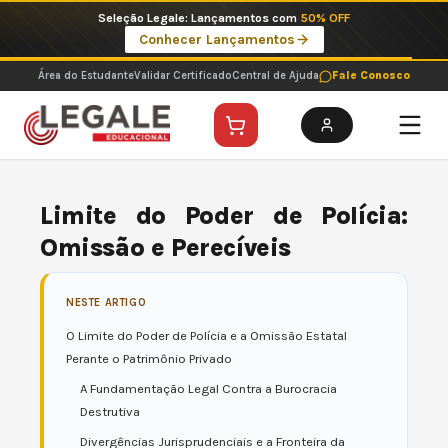
Ir
Imperdíveis no Pix: Pós Selecionadas a 199 reais no pix em parcela única
para
Ver ofertas
o
conteúdo
Área do Estudante
Validar Certificado
Central de Ajuda
Fale Conosco
Limite do Poder de Polícia:
Omissão e Perecíveis
NESTE ARTIGO
O Limite do Poder de Polícia e a Omissão Estatal
Perante o Patrimônio Privado
A Fundamentação Legal Contra a Burocracia
Destrutiva
Divergências Jurisprudenciais e a Fronteira da