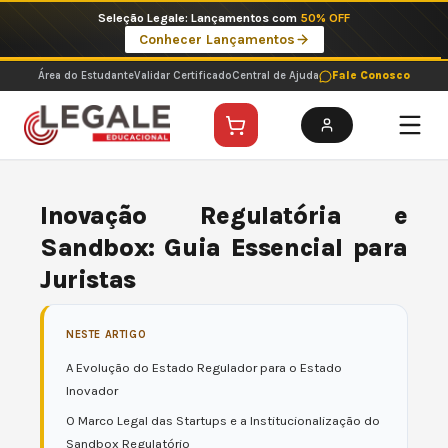
Ir
Imperdíveis no Pix: Pós Selecionadas a 199 reais no pix em parcela única
para
Ver ofertas
o
conteúdo
Área do Estudante
Validar Certificado
Central de Ajuda
Fale Conosco
Inovação Regulatória e
Sandbox: Guia Essencial para
Juristas
NESTE ARTIGO
A Evolução do Estado Regulador para o Estado
Inovador
O Marco Legal das Startups e a Institucionalização do
Sandbox Regulatório