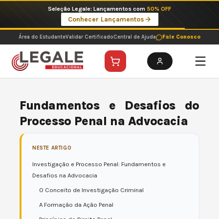
Ir
Seleção Legale: Lançamentos com
50% OFF
para
Conhecer Lançamentos
o
conteúdo
Área do Estudante
Validar Certificado
Central de Ajuda
Fale Conosco
Fundamentos e Desafios do
Processo Penal na Advocacia
NESTE ARTIGO
Investigação e Processo Penal: Fundamentos e
Desafios na Advocacia
O Conceito de Investigação Criminal
A Formação da Ação Penal