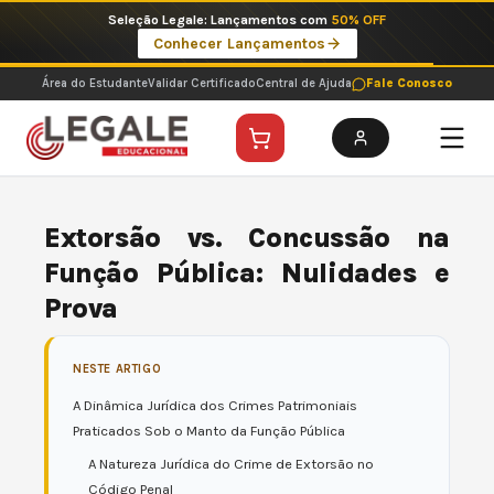
Ir
Imperdíveis no Pix: Pós Selecionadas a 199 reais no pix em parcela única
para
Ver ofertas
o
conteúdo
Área do Estudante
Validar Certificado
Central de Ajuda
Fale Conosco
Extorsão vs. Concussão na
Função Pública: Nulidades e
Prova
NESTE ARTIGO
A Dinâmica Jurídica dos Crimes Patrimoniais
Praticados Sob o Manto da Função Pública
A Natureza Jurídica do Crime de Extorsão no
Código Penal