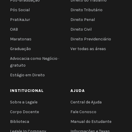
Pós-Graduação
Direito do Trabalho
Pós Social
Direito Tributário
PratikaJur
Direito Penal
OAB
Direito Civil
Maratonas
Direito Previdenciário
Graduação
Ver todas as áreas
Advocacia como Negócio ·
gratuito
Estágio em Direito
INSTITUCIONAL
AJUDA
Sobre a Legale
Central de Ajuda
Corpo Docente
Fale Conosco
Biblioteca
Manual do Estudante
Legale In Company
Informações e Taxas