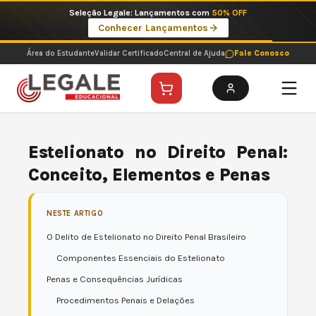
Ir
Seleção Legale: Lançamentos com
50% OFF
para
Conhecer Lançamentos
o
conteúdo
Área do Estudante
Validar Certificado
Central de Ajuda
Fale Conosco
Estelionato no Direito Penal:
Conceito, Elementos e Penas
NESTE ARTIGO
O Delito de Estelionato no Direito Penal Brasileiro
Componentes Essenciais do Estelionato
Penas e Consequências Jurídicas
Procedimentos Penais e Delações