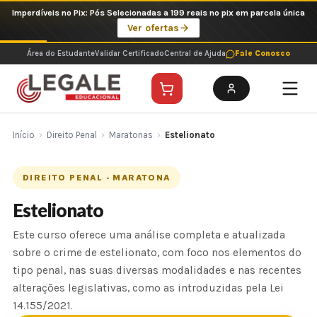
Ir
Imperdíveis no Pix: Pós Selecionadas a 199 reais no pix em parcela única
para
Ver ofertas
o
conteúdo
Área do Estudante
Validar Certificado
Central de Ajuda
Fale Conosco
Início
›
Direito Penal
›
Maratonas
›
Estelionato
DIREITO PENAL · MARATONA
Estelionato
Este curso oferece uma análise completa e atualizada
sobre o crime de estelionato, com foco nos elementos do
tipo penal, nas suas diversas modalidades e nas recentes
alterações legislativas, como as introduzidas pela Lei
14.155/2021.