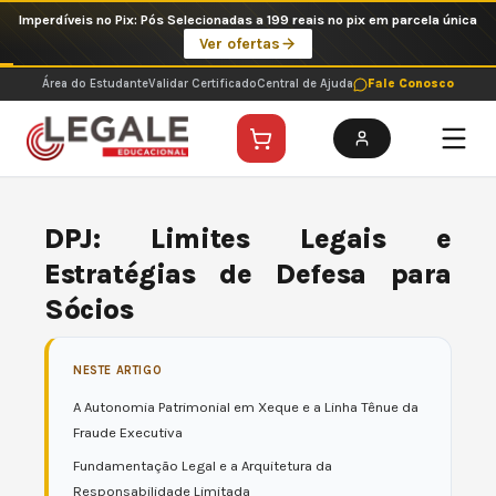
Ir
Imperdíveis no Pix: Pós Selecionadas a 199 reais no pix em parcela única
para
Ver ofertas
o
conteúdo
Área do Estudante
Validar Certificado
Central de Ajuda
Fale Conosco
DPJ: Limites Legais e
Estratégias de Defesa para
Sócios
NESTE ARTIGO
A Autonomia Patrimonial em Xeque e a Linha Tênue da
Fraude Executiva
Fundamentação Legal e a Arquitetura da
Responsabilidade Limitada