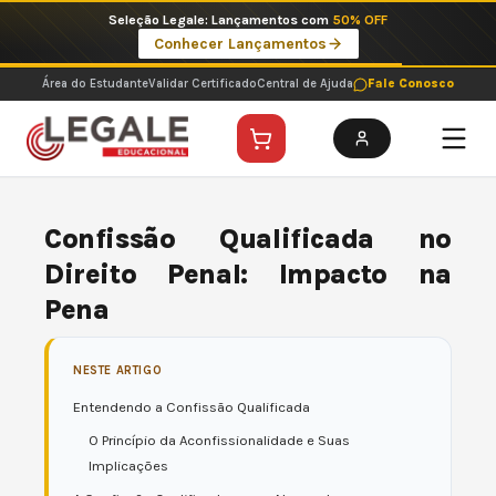
Ir
Seleção Legale: Lançamentos com
50% OFF
para
Conhecer Lançamentos
o
conteúdo
Área do Estudante
Validar Certificado
Central de Ajuda
Fale Conosco
Confissão Qualificada no
Direito Penal: Impacto na
Pena
NESTE ARTIGO
Entendendo a Confissão Qualificada
O Princípio da Aconfissionalidade e Suas
Implicações