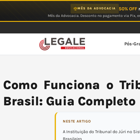
Ir
50% OFF
n
MÊS DA ADVOCACIA
para
Mês da Advocacia. Desconto no pagamento via Pix, em
o
conteúdo
Pós-Gr
Como Funciona o Trib
Brasil: Guia Completo
NESTE ARTIGO
A Instituição do Tribunal do Júri no Si
Brasileiro