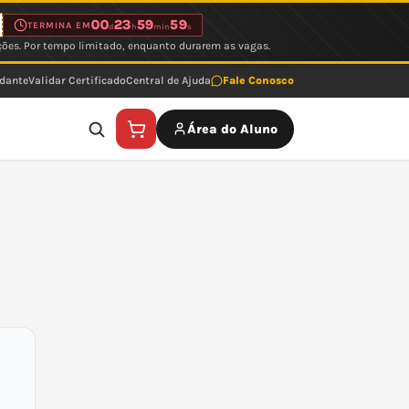
00
23
59
59
TERMINA EM
d
h
min
s
ções. Por tempo limitado, enquanto durarem as vagas.
udante
Validar Certificado
Central de Ajuda
Fale Conosco
Área do Aluno