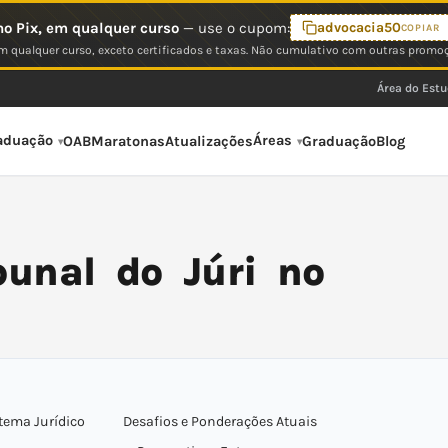
o Pix, em qualquer curso
— use o cupom:
advocacia50
COPIAR
 qualquer curso, exceto certificados e taxas. Não cumulativo com outras promo
Área do Est
aduação
Áreas
OAB
Maratonas
Atualizações
Graduação
Blog
unal do Júri no
stema Jurídico
Desafios e Ponderações Atuais