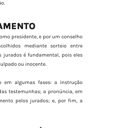
ão.
NAMENTO
como presidente, e por um conselho
olhidos mediante sorteio entre
 jurados é fundamental, pois eles
 culpado ou inocente.
do em algumas fases: a instrução
idas testemunhas; a pronúncia, em
ento pelos jurados; e, por fim, a