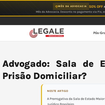
Ir
50% OFF
n
MÊS DA ADVOCACIA
para
Mês da Advocacia. Desconto no pagamento via Pix, em
o
conteúdo
Pós-Gr
Advogado: Sala de 
Prisão Domiciliar?
NESTE ARTIGO
A Prerrogativa da Sala de Estado Maio
Jurídico Brasileiro