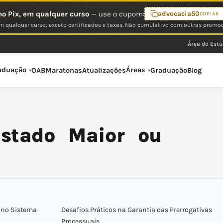
o Pix, em qualquer curso
— use o cupom:
advocacia50
COPIAR
 qualquer curso, exceto certificados e taxas. Não cumulativo com outras promo
Área do Est
aduação
Áreas
OAB
Maratonas
Atualizações
Graduação
Blog
Estado Maior ou
r no Sistema
Desafios Práticos na Garantia das Prerrogativas
Processuais