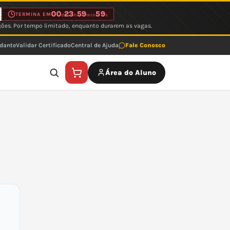
00
23
59
59
TERMINA EM
d
h
min
s
ções. Por tempo limitado, enquanto durarem as vagas.
udante
Validar Certificado
Central de Ajuda
Fale Conosco
Área do Aluno