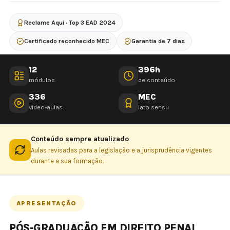
Reclame Aqui · Top 3 EAD 2024
Certificado reconhecido MEC
Garantia de 7 dias
12
396h
módulos
de conteúdo
336
MEC
vídeo-aulas
lato sensu
Conteúdo sempre atualizado
Aulas revisadas para a legislação e a jurisprudência vigentes
durante a sua formação.
APRESENTAÇÃO
PÓS-GRADUAÇÃO EM DIREITO PENAL