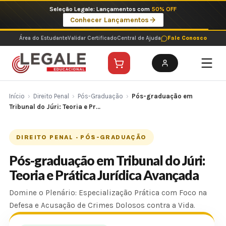
Ir
Imperdíveis no Pix: Pós Selecionadas a 199 reais no pix em parcela única
para
Ver ofertas
o
conteúdo
Área do Estudante
Validar Certificado
Central de Ajuda
Fale Conosco
Início
›
Direito Penal
›
Pós-Graduação
›
Pós-graduação em
Tribunal do Júri: Teoria e Pr…
DIREITO PENAL · PÓS-GRADUAÇÃO
Pós-graduação em Tribunal do Júri:
Teoria e Prática Jurídica Avançada
Domine o Plenário: Especialização Prática com Foco na
Defesa e Acusação de Crimes Dolosos contra a Vida.