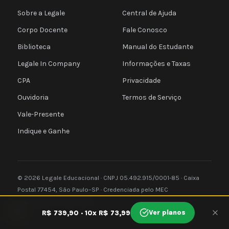
Sobre a Legale
Central de Ajuda
Corpo Docente
Fale Conosco
Biblioteca
Manual do Estudante
Legale In Company
Informações e Taxas
CPA
Privacidade
Ouvidoria
Termos de Serviço
Vale-Presente
Indique e Ganhe
© 2026 Legale Educacional · CNPJ 05.492.915/0001-85 · Caixa
Postal 77454, São Paulo–SP · Credenciada pelo MEC
Privacidade
Termos
e-MEC
🍪
Ver planos
R$ 739,90 · 10x R$ 73,99