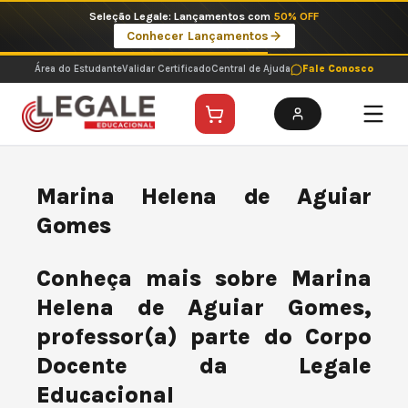
Ir
Seleção Legale: Lançamentos com
50% OFF
para
Conhecer Lançamentos
o
conteúdo
Área do Estudante
Validar Certificado
Central de Ajuda
Fale Conosco
Marina Helena de Aguiar
Gomes
Conheça mais sobre Marina
Helena de Aguiar Gomes,
professor(a) parte do Corpo
Docente da Legale
Educacional