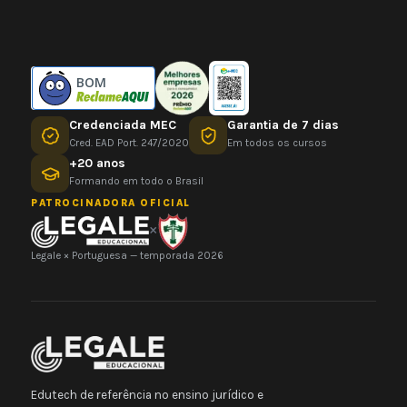
BOM
Credenciada MEC
Garantia de 7 dias
Cred. EAD Port. 247/2020
Em todos os cursos
+20 anos
Formando em todo o Brasil
PATROCINADORA OFICIAL
×
Legale × Portuguesa — temporada 2026
Edutech de referência no ensino jurídico e