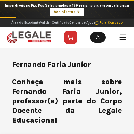
Ir
Imperdíveis no Pix: Pós Selecionadas a 199 reais no pix em parcela única
para
Ver ofertas
o
conteúdo
Área do Estudante
Validar Certificado
Central de Ajuda
Fale Conosco
Fernando Faria Junior
Conheça mais sobre
Fernando Faria Junior,
professor(a) parte do Corpo
Docente da Legale
Educacional