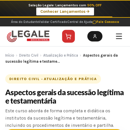
Ir
Seleção Legale: Lançamentos com
50% OFF
para
Conhecer Lançamentos
o
conteúdo
Área do Estudante
Validar Certificado
Central de Ajuda
Fale Conosco
Início
›
Direito Civil
›
Atualização e Prática
›
Aspectos gerais da
sucessão legítima e testame…
DIREITO CIVIL · ATUALIZAÇÃO E PRÁTICA
Aspectos gerais da sucessão legítima
e testamentária
Este curso aborda de forma completa e didática os
institutos da sucessão legítima e testamentária,
incluindo os procedimentos de inventário e partilha.